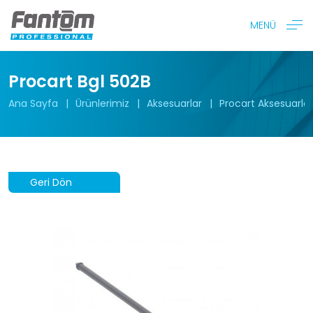
MENÜ
Procart Bgl 502B
Ana Sayfa
Ürünlerimiz
Aksesuarlar
Procart Aksesuarlar
Geri Dön