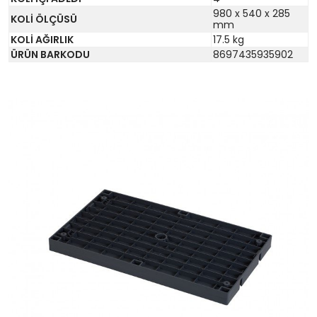
980 x 540 x 285
KOLİ ÖLÇÜSÜ
mm
KOLİ AĞIRLIK
17.5 kg
ÜRÜN BARKODU
8697435935902