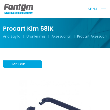
MENÜ
Procart Klm 581K
Ana Sayfa
Ürünlerimiz
Aksesuarlar
Procart Aksesuarlar
Geri Dön