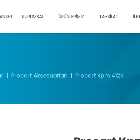
ANSET
KURUMSAL
ÜRÜNLERIMIZ
TAHSILAT
İLE
ar
Procart Aksesuarları
Procart Kpm 412K