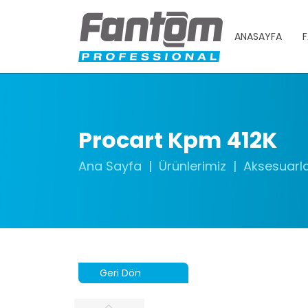
ANASAYFA
F
Procart Kpm 412K
Ana Sayfa
Ürünlerimiz
Aksesuarl
Geri Dön