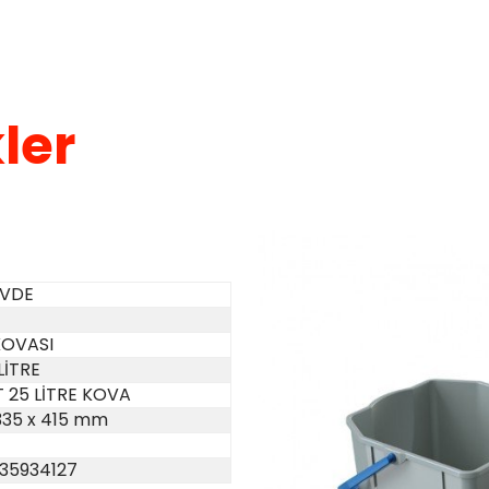
ler
ÖVDE
KOVASI
 LİTRE
T 25 LİTRE KOVA
335 x 415 mm
35934127