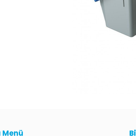
lı Menü
B