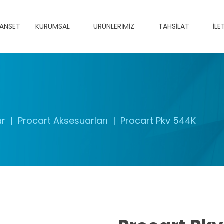
ANSET
KURUMSAL
ÜRÜNLERIMIZ
TAHSILAT
İLE
ar
Procart Aksesuarları
Procart Pkv 544K