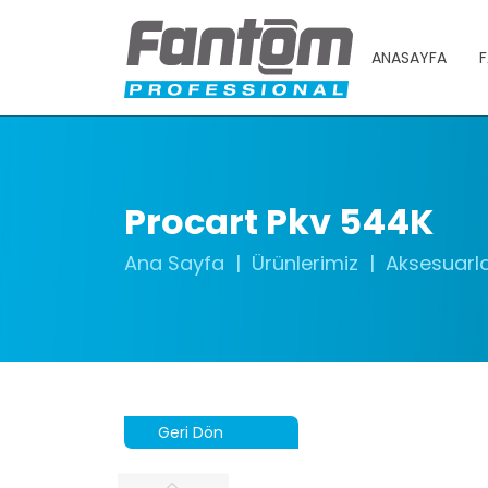
ANASAYFA
F
Procart Pkv 544K
Ana Sayfa
Ürünlerimiz
Aksesuarl
Geri Dön