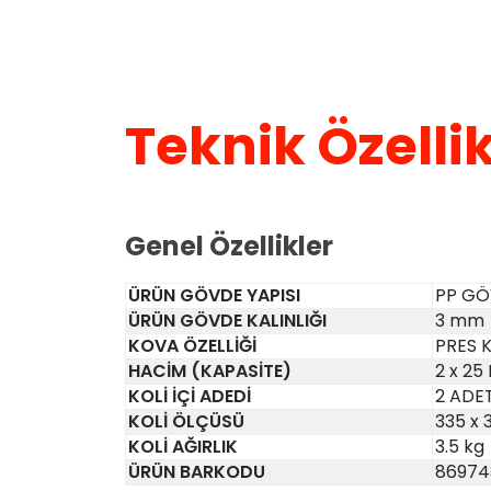
Teknik Özellik
Genel Özellikler
ÜRÜN GÖVDE YAPISI
PP G
ÜRÜN GÖVDE KALINLIĞI
3 mm
KOVA ÖZELLİĞİ
PRES 
HACİM (KAPASİTE)
2 x 25
KOLİ İÇİ ADEDİ
2 ADE
KOLİ ÖLÇÜSÜ
335 x 
KOLİ AĞIRLIK
3.5 kg
ÜRÜN BARKODU
86974