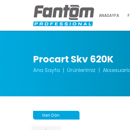
ANASAYFA
F
Procart Skv 620K
Ana Sayfa
Ürünlerimiz
Aksesuarl
Geri Dön