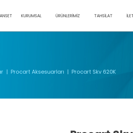
ANSET
KURUMSAL
ÜRÜNLERIMIZ
TAHSILAT
İLE
ar
Procart Aksesuarları
Procart Skv 620K