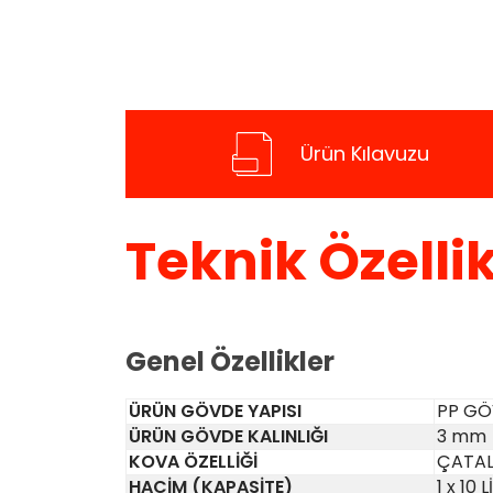
Ürün Kılavuzu
Teknik Özellik
Genel Özellikler
ÜRÜN GÖVDE YAPISI
PP G
ÜRÜN GÖVDE KALINLIĞI
3 mm
KOVA ÖZELLİĞİ
ÇATAL
HACİM (KAPASİTE)
1 x 10 