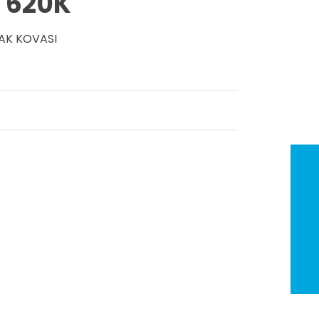
v 620K
ÇAK KOVASI