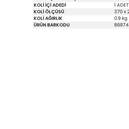
KOLİ İÇİ ADEDİ
1 ADET
KOLİ ÖLÇÜSÜ
370 x 
KOLİ AĞIRLIK
0.9 kg
ÜRÜN BARKODU
86974