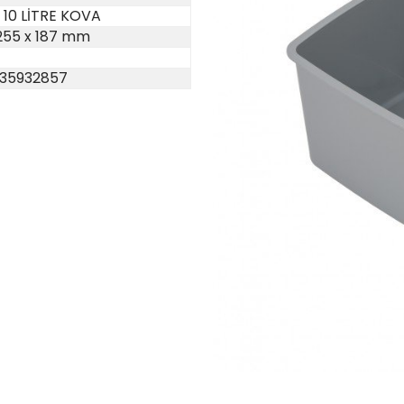
 10 LİTRE KOVA
255 x 187 mm
35932857