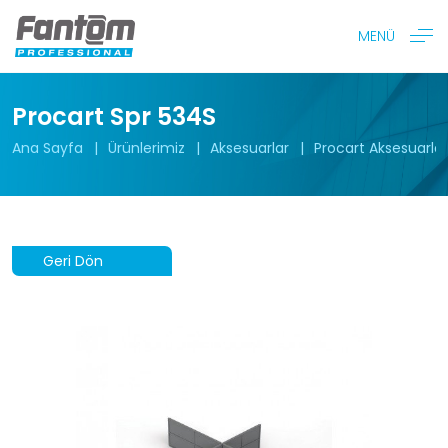
MENÜ
Procart Spr 534S
Ana Sayfa
Ürünlerimiz
Aksesuarlar
Procart Aksesuarlar
Geri Dön