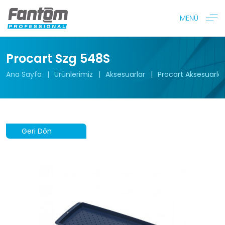
MENÜ
Procart Szg 548S
Ana Sayfa
Ürünlerimiz
Aksesuarlar
Procart Aksesuarlar
Geri Dön