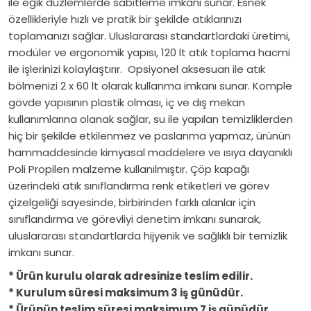
ile eğik düzlemlerde sabitleme imkanı sunar. Esnek
özellikleriyle hızlı ve pratik bir şekilde atıklarınızı
toplamanızı sağlar. Uluslararası standartlardaki üretimi,
modüler ve ergonomik yapısı, 120 lt atık toplama hacmi
ile işlerinizi kolaylaştırır. Opsiyonel aksesuarı ile atık
bölmenizi 2 x 60 lt olarak kullanma imkanı sunar. Komple
gövde yapısının plastik olması, iç ve dış mekan
kullanımlarına olanak sağlar, su ile yapılan temizliklerden
hiç bir şekilde etkilenmez ve paslanma yapmaz, ürünün
hammaddesinde kimyasal maddelere ve ısıya dayanıklı
Poli Propilen malzeme kullanılmıştır. Çöp kapağı
üzerindeki atık sınıflandırma renk etiketleri ve görev
çizelgeliği sayesinde, birbirinden farklı alanlar için
sınıflandırma ve görevliyi denetim imkanı sunarak,
uluslararası standartlarda hijyenik ve sağlıklı bir temizlik
imkanı sunar.
* Ürün kurulu olarak adresinize teslim edilir.
* Kurulum süresi maksimum 3 iş günüdür.
* Ürünün teslim süresi maksimum 7 iş günüdür.