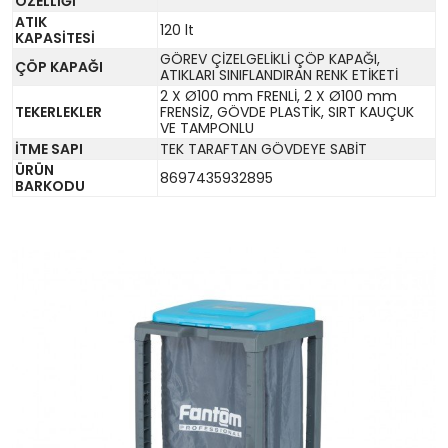
ÖZELLİĞİ
ATIK
120 lt
KAPASİTESİ
GÖREV ÇİZELGELİKLİ ÇÖP KAPAĞI,
ÇÖP KAPAĞI
ATIKLARI SINIFLANDIRAN RENK ETİKETİ
2 X Ø100 mm FRENLİ, 2 X Ø100 mm
TEKERLEKLER
FRENSİZ, GÖVDE PLASTİK, SIRT KAUÇUK
VE TAMPONLU
İTME SAPI
TEK TARAFTAN GÖVDEYE SABİT
ÜRÜN
8697435932895
BARKODU