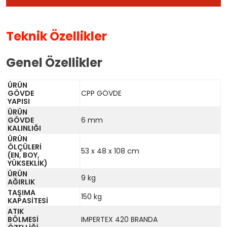
Teknik Özellikler
Genel Özellikler
ÜRÜN
GÖVDE
CPP GÖVDE
YAPISI
ÜRÜN
GÖVDE
6 mm
KALINLIĞI
ÜRÜN
ÖLÇÜLERİ
53 x 48 x 108 cm
(EN, BOY,
YÜKSEKLİK)
ÜRÜN
9 kg
AĞIRLIK
TAŞIMA
150 kg
KAPASİTESİ
ATIK
BÖLMESİ
IMPERTEX 420 BRANDA