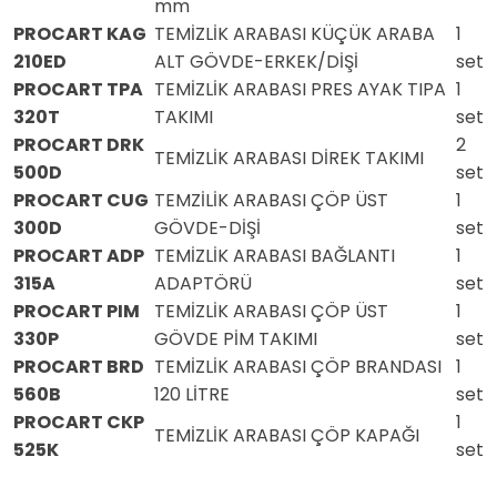
mm
PROCART KAG
TEMİZLİK ARABASI KÜÇÜK ARABA
1
210ED
ALT GÖVDE-ERKEK/DİŞİ
set
PROCART TPA
TEMİZLİK ARABASI PRES AYAK TIPA
1
320T
TAKIMI
set
PROCART DRK
2
TEMİZLİK ARABASI DİREK TAKIMI
500D
set
PROCART CUG
TEMZİLİK ARABASI ÇÖP ÜST
1
300D
GÖVDE-DİŞİ
set
PROCART ADP
TEMİZLİK ARABASI BAĞLANTI
1
315A
ADAPTÖRÜ
set
PROCART PIM
TEMİZLİK ARABASI ÇÖP ÜST
1
330P
GÖVDE PİM TAKIMI
set
PROCART BRD
TEMİZLİK ARABASI ÇÖP BRANDASI
1
560B
120 LİTRE
set
PROCART CKP
1
TEMİZLİK ARABASI ÇÖP KAPAĞI
525K
set