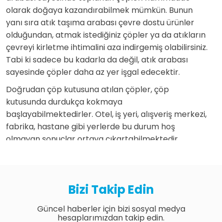
olarak doğaya kazandırabilmek mümkün. Bunun
yanı sıra atık taşıma arabası çevre dostu ürünler
olduğundan, atmak istediğiniz çöpler ya da atıkların
çevreyi kirletme ihtimalini aza indirgemiş olabilirsiniz.
Tabi ki sadece bu kadarla da değil, atık arabası
sayesinde çöpler daha az yer işgal edecektir.
Doğrudan çöp kutusuna atılan çöpler, çöp
kutusunda durdukça kokmaya
başlayabilmektedirler. Otel, iş yeri, alışveriş merkezi,
fabrika, hastane gibi yerlerde bu durum hoş
olmayan sonuçlar ortaya çıkartabilmektedir.
Çöpler arasında ayrışmayı sağlamak ve çöpleri
kendi arasında sınıflandırarak çöp toplama
arabaları ile atık toplama işlemini
Bizi Takip Edin
gerçekleştirebilirsiniz. Çöp toplama arabası
sayesinde birçok ürünü doğaya kazandırarak,
Güncel haberler için bizi sosyal medya
ekonomiye de katkı sağlamak mümkün. Örneğin
hesaplarımızdan takip edin.