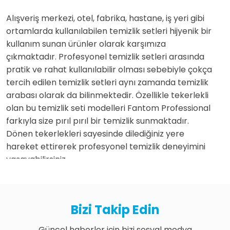
Alışveriş merkezi, otel, fabrika, hastane, iş yeri gibi
ortamlarda kullanılabilen temizlik setleri hijyenik bir
kullanım sunan ürünler olarak karşımıza
çıkmaktadır. Profesyonel temizlik setleri arasında
pratik ve rahat kullanılabilir olması sebebiyle çokça
tercih edilen temizlik setleri aynı zamanda temizlik
arabası olarak da bilinmektedir. Özellikle tekerlekli
olan bu temizlik seti modelleri Fantom Professional
farkıyla size pırıl pırıl bir temizlik sunmaktadır.
Dönen tekerlekleri sayesinde dilediğiniz yere
hareket ettirerek profesyonel temizlik deneyimini
yaşayabilirsiniz.
Temizlik ürünlerinin en kullanışlılarından olan
temizlik setleri ile adeta temizlediğiniz yerlerin
parladığını görecek, bir ışıldama fark edeceksiniz.
Bizi Takip Edin
Temizlik denildiğinde genellikle akıllara yüzey
temizliği gelmektedir. Yüzey temizliği genel anlamda
Güncel haberler için bizi sosyal medya