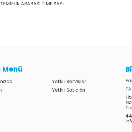
TEMİZLİK ARABASI İTME SAPI
lı Menü
B
Fan
mızda
Yetkili Servisler
FA
m
Yetkili Satıcılar
Ha
No
Tü
44
in