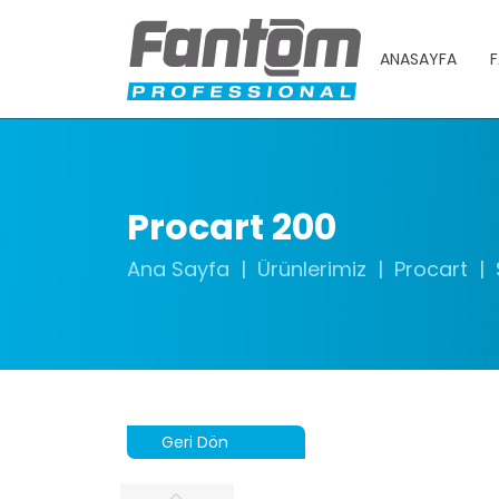
ANASAYFA
F
Procart 200
Ana Sayfa
Ürünlerimiz
Procart
Geri Dön