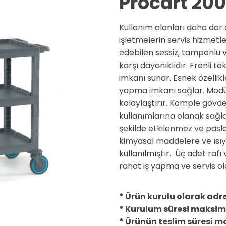
Procart 200
Kullanım alanları daha dar 
işletmelerin servis hizmetle
edebilen sessiz, tamponlu 
karşı dayanıklıdır. Frenli t
imkanı sunar. Esnek özellikle
yapma imkanı sağlar. Modüle
kolaylaştırır. Komple gövde
kullanımlarına olanak sağlar
şekilde etkilenmez ve pa
kimyasal maddelere ve ısıy
kullanılmıştır. Üç adet rafı 
rahat iş yapma ve servis o
* Ürün kurulu olarak adres
* Kurulum süresi maksim
* Ürünün teslim süresi 