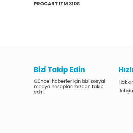
PROCART ITM 310S
Bizi Takip Edin
Hız
Güncel haberler için bizi sosyal
Hakkı
medya hesaplarımızdan takip
İletişi
edin.