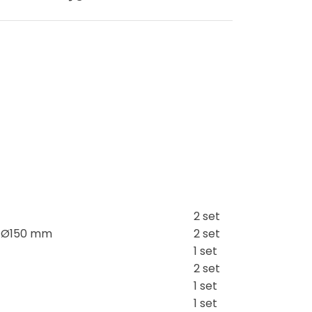
2 set
I Ø150 mm
2 set
1 set
2 set
1 set
1 set