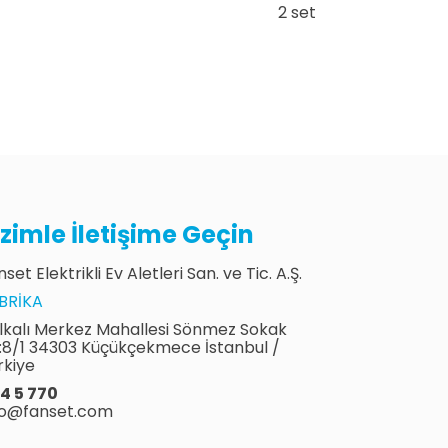
2 set
izimle İletişime Geçin
set Elektrikli Ev Aletleri San. ve Tic. A.Ş.
BRIKA
lkalı Merkez Mahallesi Sönmez Sokak
:8/1 34303 Küçükçekmece İstanbul /
rkiye
4 5 770
fo@fanset.com