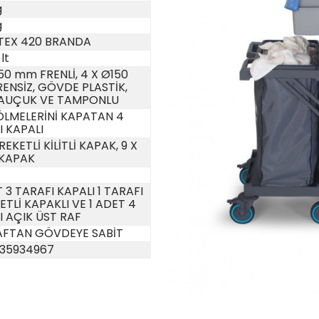
g
g
TEX 420 BRANDA
 lt
50 mm FRENLİ, 4 X Ø150
ENSİZ, GÖVDE PLASTİK,
KAUÇUK VE TAMPONLU
ÖLMELERİNİ KAPATAN 4
I KAPALI
REKETLİ KİLİTLİ KAPAK, 9 X
 KAPAK
 3 TARAFI KAPALI 1 TARAFI
TLİ KAPAKLI VE 1 ADET 4
I AÇIK ÜST RAF
AFTAN GÖVDEYE SABİT
35934967