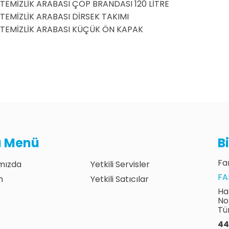
TEMİZLİK ARABASI ÇÖP BRANDASI 120 LİTRE
TEMİZLİK ARABASI DİRSEK TAKIMI
TEMİZLİK ARABASI KÜÇÜK ÖN KAPAK
lı Menü
B
Fan
mızda
Yetkili Servisler
FA
m
Yetkili Satıcılar
Ha
No
Tü
44