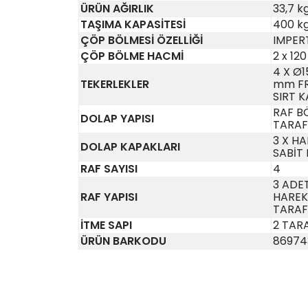
ÜRÜN AĞIRLIK
33,7 k
TAŞIMA KAPASİTESİ
400 k
ÇÖP BÖLMESİ ÖZELLİĞİ
IMPER
ÇÖP BÖLME HACMİ
2 x 120
4 X Ø1
TEKERLEKLER
mm FR
SIRT 
RAF B
DOLAP YAPISI
TARAF
3 X HA
DOLAP KAPAKLARI
SABİT
RAF SAYISI
4
3 ADET
RAF YAPISI
HAREKE
TARAF
İTME SAPI
2 TAR
ÜRÜN BARKODU
86974