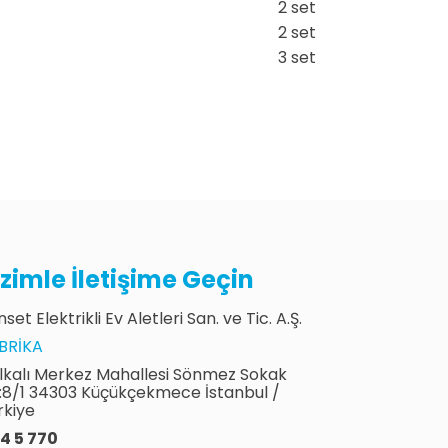
2 set
2 set
3 set
izimle İletişime Geçin
set Elektrikli Ev Aletleri San. ve Tic. A.Ş.
BRIKA
lkalı Merkez Mahallesi Sönmez Sokak
:8/1 34303 Küçükçekmece İstanbul /
rkiye
4 5 770