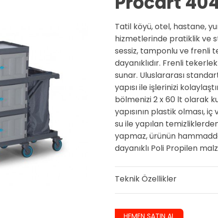
Procart 40
Tatil köyü, otel, hastane, yu
hizmetlerinde pratiklik ve
sessiz, tamponlu ve frenli 
dayanıklıdır. Frenli tekerl
sunar. Uluslararası standa
yapısı ile işlerinizi kolaylaş
bölmenizi 2 x 60 lt olarak
yapısının plastik olması, i
su ile yapılan temizliklerd
yapmaz, ürünün hammaddes
dayanıklı Poli Propilen malz
Teknik Özellikler
HEMEN SATIN AL