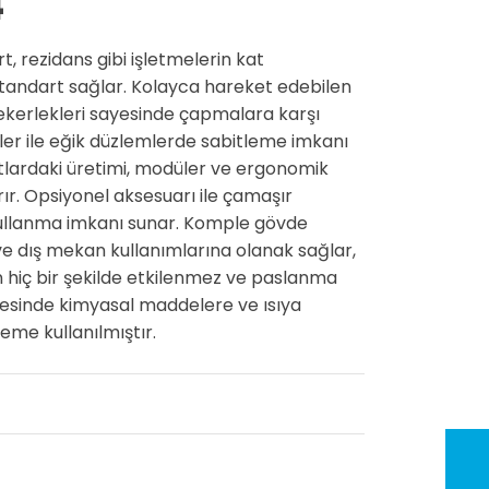
4
rt, rezidans gibi işletmelerin kat
 standart sağlar. Kolayca hareket edebilen
tekerlekleri sayesinde çapmalara karşı
ekler ile eğik düzlemlerde sabitleme imkanı
rtlardaki üretimi, modüler ve ergonomik
tırır. Opsiyonel aksesuarı ile çamaşır
 kullanma imkanı sunar. Komple gövde
ç ve dış mekan kullanımlarına olanak sağlar,
en hiç bir şekilde etkilenmez ve paslanma
inde kimyasal maddelere ve ısıya
eme kullanılmıştır.