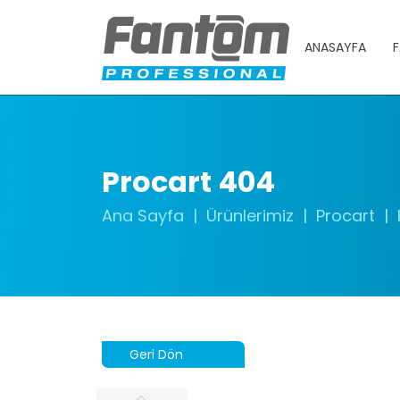
ANASAYFA
F
Procart 404
Ana Sayfa
Ürünlerimiz
Procart
Geri Dön