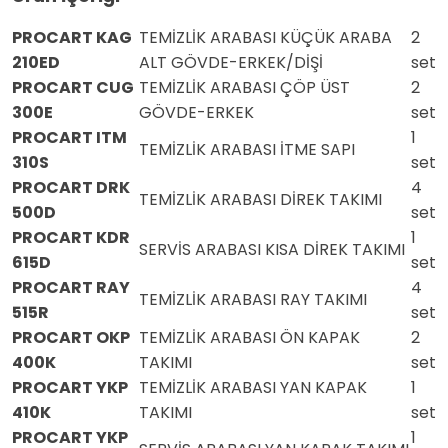
PROCART KAG
TEMİZLİK ARABASI KÜÇÜK ARABA
2
210ED
ALT GÖVDE-ERKEK/DİŞİ
set
PROCART CUG
TEMİZLİK ARABASI ÇÖP ÜST
2
300E
GÖVDE-ERKEK
set
PROCART ITM
1
TEMİZLİK ARABASI İTME SAPI
310S
set
PROCART DRK
4
TEMİZLİK ARABASI DİREK TAKIMI
500D
set
PROCART KDR
1
SERVİS ARABASI KISA DİREK TAKIMI
615D
set
PROCART RAY
4
TEMİZLİK ARABASI RAY TAKIMI
515R
set
PROCART OKP
TEMİZLİK ARABASI ÖN KAPAK
2
400K
TAKIMI
set
PROCART YKP
TEMİZLİK ARABASI YAN KAPAK
1
410K
TAKIMI
set
PROCART YKP
1