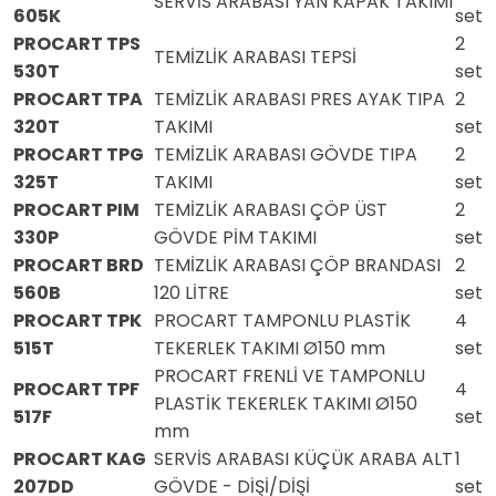
SERVİS ARABASI YAN KAPAK TAKIMI
605K
set
PROCART TPS
2
TEMİZLİK ARABASI TEPSİ
530T
set
PROCART TPA
TEMİZLİK ARABASI PRES AYAK TIPA
2
320T
TAKIMI
set
PROCART TPG
TEMİZLİK ARABASI GÖVDE TIPA
2
325T
TAKIMI
set
PROCART PIM
TEMİZLİK ARABASI ÇÖP ÜST
2
330P
GÖVDE PİM TAKIMI
set
PROCART BRD
TEMİZLİK ARABASI ÇÖP BRANDASI
2
560B
120 LİTRE
set
PROCART TPK
PROCART TAMPONLU PLASTİK
4
515T
TEKERLEK TAKIMI Ø150 mm
set
PROCART FRENLİ VE TAMPONLU
PROCART TPF
4
PLASTİK TEKERLEK TAKIMI Ø150
517F
set
mm
PROCART KAG
SERVİS ARABASI KÜÇÜK ARABA ALT
1
207DD
GÖVDE - DİŞİ/DİŞİ
set