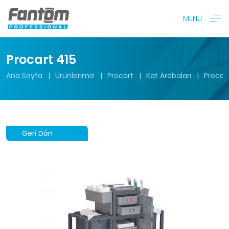
MENÜ
Procart 415
Ana Sayfa
Ürünlerimiz
Procart
Kat Arabaları
Procart
Geri Dön