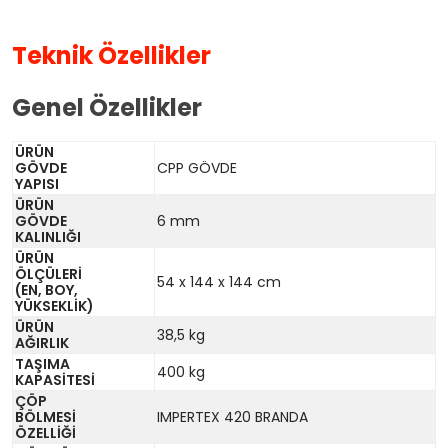
Teknik Özellikler
Genel Özellikler
ÜRÜN
GÖVDE
CPP GÖVDE
YAPISI
ÜRÜN
GÖVDE
6 mm
KALINLIĞI
ÜRÜN
ÖLÇÜLERİ
54 x 144 x 144 cm
(EN, BOY,
YÜKSEKLİK)
ÜRÜN
38,5 kg
AĞIRLIK
TAŞIMA
400 kg
KAPASİTESİ
ÇÖP
BÖLMESİ
IMPERTEX 420 BRANDA
ÖZELLİĞİ