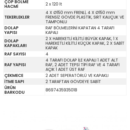
ÇÖP BÖLME
2 x 120 lt
HACMİ
4 X Ø150 mm FRENLİ, 4 X Ø150 mm
TEKERLEKLER
FRENSİZ GÖVDE PLASTİK, SIRT KAUÇUK VE
TAMPONLU
DOLAP
RAF BÖLMELERİNİ KAPATAN 4 TARAFI
YAPISI
KAPALI
2 X HAREKETLİ KİLİTLİ BÜYÜK KAPAK, 1 X
DOLAP
HAREKETLİ KİLİTLİ KÜÇÜK KAPAK, 2 X SABİT
KAPAKLARI
KAPAK
RAF SAYISI
4
4 TARAFI DOLAP İLE KAPALI 1 ADET ALT
RAF YAPISI
RAF, 2 ADET TEPSİ TİPİ RAF VE 4 TARAFI
AÇIK 1 ADET ÜST RAF
ÇEKMECE
2 ADET SEPERATÖRLÜ VE KAPAKLI
İTME SAPI
2 TARAFTAN GÖVDEYE SABİT
ÜRÜN
8697435935018
BARKODU