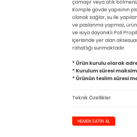
çamaşır veya atık bölmenizi
Komple gövde yapısının pla
olanak sağlar, su ile yapıla
ve paslanma yapmaz, ürü
ve ısıya dayanıklı Poli Pro
içerisinde yer alan aksesuar
rahatlığı sunmaktadır.
* Ürün kurulu olarak adres
* Kurulum süresi maksim
* Ürünün teslim süresi 
Teknik Özellikler
HEMEN SATIN AL