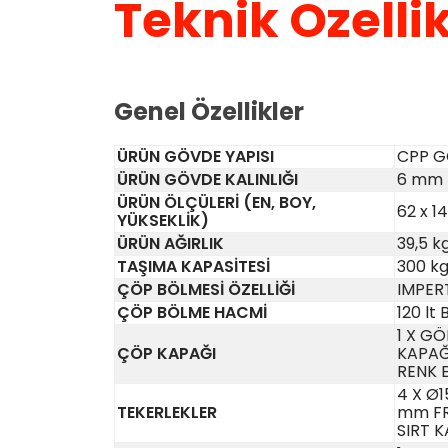
Teknik Özellik
Genel Özellikler
ÜRÜN GÖVDE YAPISI
CPP 
ÜRÜN GÖVDE KALINLIĞI
6 mm
ÜRÜN ÖLÇÜLERİ (EN, BOY,
62 x 1
YÜKSEKLİK)
ÜRÜN AĞIRLIK
39,5 k
TAŞIMA KAPASİTESİ
300 k
ÇÖP BÖLMESİ ÖZELLİĞİ
IMPER
ÇÖP BÖLME HACMİ
120 lt
1 X GÖ
ÇÖP KAPAĞI
KAPAĞI
RENK E
4 X Ø1
TEKERLEKLER
mm FR
SIRT 