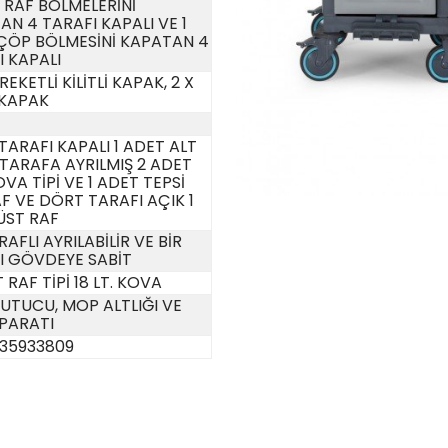
 RAF BÖLMELERİNİ
N 4 TARAFI KAPALI VE 1
ÇÖP BÖLMESİNİ KAPATAN 4
I KAPALI
REKETLİ KİLİTLİ KAPAK, 2 X
 KAPAK
TARAFI KAPALI 1 ADET ALT
 TARAFA AYRILMIŞ 2 ADET
KOVA TİPİ VE 1 ADET TEPSİ
AF VE DÖRT TARAFI AÇIK 1
ÜST RAF
RAFLI AYRILABİLİR VE BİR
I GÖVDEYE SABİT
 RAF TİPİ 18 LT. KOVA
UTUCU, MOP ALTLIĞI VE
APARATI
35933809