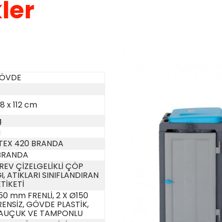
ler
GÖVDE
48 x 112 cm
g
g
TEX 420 BRANDA
 BRANDA
REV ÇİZELGELİKLİ ÇÖP
, ATIKLARI SINIFLANDIRAN
TİKETİ
50 mm FRENLİ, 2 X Ø150
ENSİZ, GÖVDE PLASTİK,
KAUÇUK VE TAMPONLU