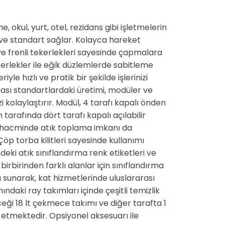
e, okul, yurt, otel, rezidans gibi işletmelerin
 ve standart sağlar. Kolayca hareket
ve frenli tekerlekleri sayesinde çapmalara
ekerlekler ile eğik düzlemlerde sabitleme
iyle hızlı ve pratik bir şekilde işlerinizi
ası standartlardaki üretimi, modüler ve
zi kolaylaştırır. Modül, 4 tarafı kapalı önden
n tarafında dört tarafı kapalı açılabilir
lt hacminde atık toplama imkanı da
öp torba kilitleri sayesinde kullanımı
deki atık sınıflandırma renk etiketleri ve
birbirinden farklı alanlar için sınıflandırma
 sunarak, kat hizmetlerinde uluslararası
ndaki ray takımları içinde çeşitli temizlik
eği 18 lt çekmece takımı ve diğer tarafta 1
 etmektedir. Opsiyonel aksesuarı ile