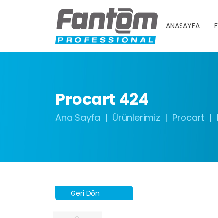
ANASAYFA
F
Procart 424
Ana Sayfa
Ürünlerimiz
Procart
Geri Dön