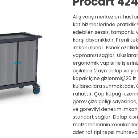
Procart 424
Alış veriş merkezleri, hastan
kat hizmetlerinde pratiklik
edebilen sessiz, tamponlu 
karşı dayanıklıdır. Frenli t
imkanı sunar. Esnek özellikler
yapmanızı sağlar. Uluslarar
ergonomik yapısı ile işlerini
açılabilir 2 ayrı dolap ve ya
kapak içine gizlenmiş,120 
kullanıcılara sunmaktadır. Ç
rahattır. Çöp kapağı üzerin
görev çizelgeliği sayesinde, 
ve görevliyi denetim imkanı
standart sağlar. Dolap kısmı
malzemelerinin konulabilec
adet raf tipi tepsi muhteva