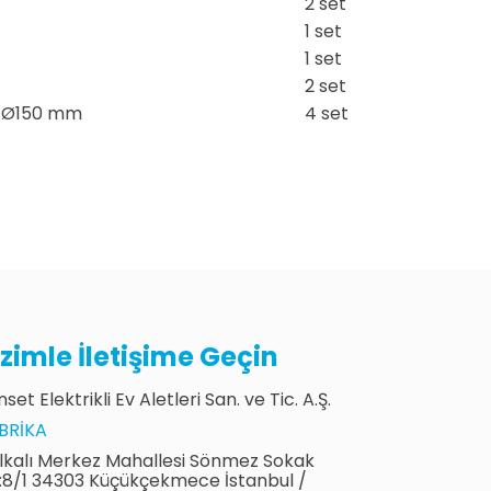
2 set
1 set
1 set
2 set
I Ø150 mm
4 set
izimle İletişime Geçin
set Elektrikli Ev Aletleri San. ve Tic. A.Ş.
BRIKA
lkalı Merkez Mahallesi Sönmez Sokak
:8/1 34303 Küçükçekmece İstanbul /