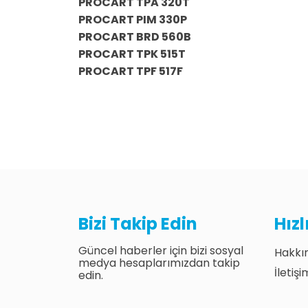
PROCART TPA 320T
PROCART PIM 330P
PROCART BRD 560B
PROCART TPK 515T
PROCART TPF 517F
Bizi Takip Edin
Hız
Güncel haberler için bizi sosyal
Hakkı
medya hesaplarımızdan takip
İletişi
edin.