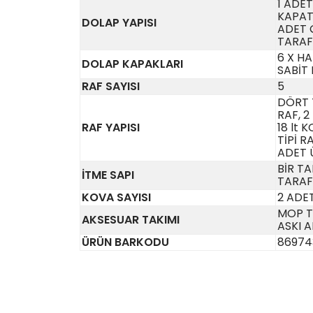
1 ADET
KAPATA
DOLAP YAPISI
ADET 
TARAF
6 X HA
DOLAP KAPAKLARI
SABİT
RAF SAYISI
5
DÖRT 
RAF, 2
RAF YAPISI
18 lt 
TİPİ R
ADET 
BİR TA
İTME SAPI
TARAF
KOVA SAYISI
2 ADET
MOP T
AKSESUAR TAKIMI
ASKI 
ÜRÜN BARKODU
86974