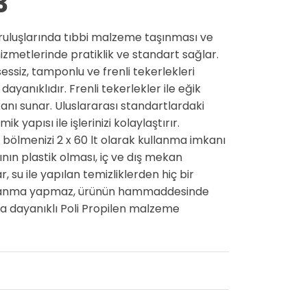
3
uruluşlarında tıbbi malzeme taşınması ve
hizmetlerinde pratiklik ve standart sağlar.
ssiz, tamponlu ve frenli tekerlekleri
yanıklıdır. Frenli tekerlekler ile eğik
nı sunar. Uluslararası standartlardaki
 yapısı ile işlerinizi kolaylaştırır.
k bölmenizi 2 x 60 lt olarak kullanma imkanı
ın plastik olması, iç ve dış mekan
, su ile yapılan temizliklerden hiç bir
slanma yapmaz, ürünün hammaddesinde
a dayanıklı Poli Propilen malzeme