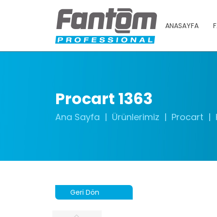
ANASAYFA
F
Procart 1363
Ana Sayfa
Ürünlerimiz
Procart
Geri Dön