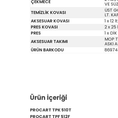
ÇEKMECE
VE SÜ
ÜST G
TEMİZLİK KOVASI
LT. KA
AKSESUAR KOVASI
1 x 12 lt
PRES KOVASI
2 x 25 
PRES
1 x Dİ
MOP T
AKSESUAR TAKIMI
ASKI 
ÜRÜN BARKODU
86974
Ürün İçeriği
PROCART TPK 510T
PROCART TPF 512F