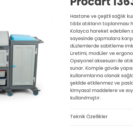
Procart 136
Hastane ve çeşitli sağlık k
tıbbi atıkların toplanması 
Kolayca hareket edebilen se
sayesinde çapmalara karşı da
düzlemlerde sabitleme imka
üretimi, modüler ve ergonomik
Opsiyonel aksesuarı ile atı
sunar. Komple gövde yapısın
kullanımlarına olanak sağlar
şekilde etkilenmez ve pa
kimyasal maddelere ve ısıy
kullanılmıştır.
Teknik Özellikler