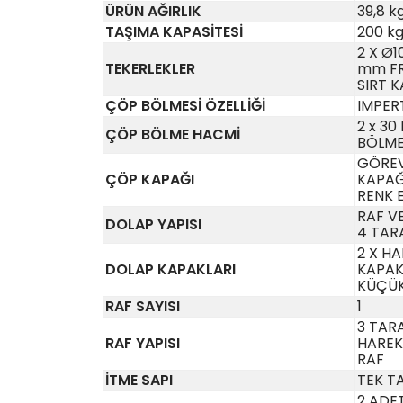
ÜRÜN AĞIRLIK
39,8 k
TAŞIMA KAPASİTESİ
200 k
2 X Ø1
TEKERLEKLER
mm FR
SIRT 
ÇÖP BÖLMESİ ÖZELLİĞİ
IMPER
2 x 30 
ÇÖP BÖLME HACMİ
BÖLME
GÖREV
ÇÖP KAPAĞI
KAPAĞI
RENK E
RAF V
DOLAP YAPISI
4 TARA
2 X HA
DOLAP KAPAKLARI
KAPAK,
KÜÇÜK
RAF SAYISI
1
3 TARA
RAF YAPISI
HAREKE
RAF
İTME SAPI
TEK TA
2 ADE