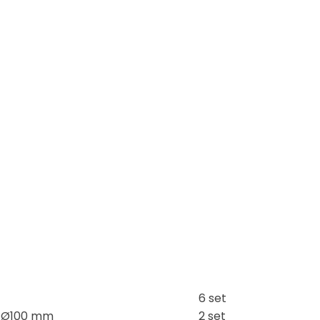
6 set
I Ø100 mm
2 set