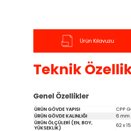
Ürün Kılavuzu
Teknik Özellik
Genel Özellikler
ÜRÜN GÖVDE YAPISI
CPP 
ÜRÜN GÖVDE KALINLIĞI
6 mm
ÜRÜN ÖLÇÜLERİ (EN, BOY,
62 x 1
YÜKSEKLİK)