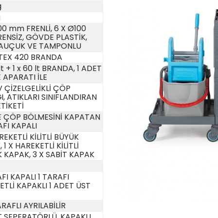
g
g
00 mm FRENLİ, 6 X Ø100
ENSİZ, GÖVDE PLASTİK,
KAUÇUK VE TAMPONLU
TEX 420 BRANDA
lt + 1 x 60 lt BRANDA, 1 ADET
 APARATI İLE
 ÇİZELGELİKLİ ÇÖP
, ATIKLARI SINIFLANDIRAN
TİKETİ
E ÇÖP BÖLMESİNİ KAPATAN
FI KAPALI
REKETLİ KİLİTLİ BÜYÜK
 1 X HAREKETLİ KİLİTLİ
 KAPAK, 3 X SABİT KAPAK
FI KAPALI 1 TARAFI
TLİ KAPAKLI 1 ADET ÜST
RAFLI AYRILABİLİR
T SEPERATÖRLÜ, KAPAKLI