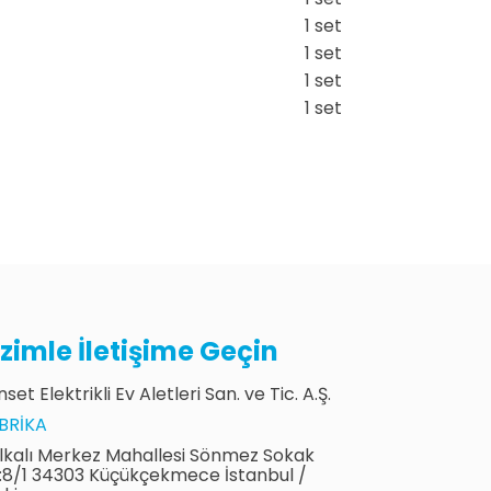
1 set
1 set
1 set
1 set
izimle İletişime Geçin
set Elektrikli Ev Aletleri San. ve Tic. A.Ş.
BRIKA
lkalı Merkez Mahallesi Sönmez Sokak
:8/1 34303 Küçükçekmece İstanbul /