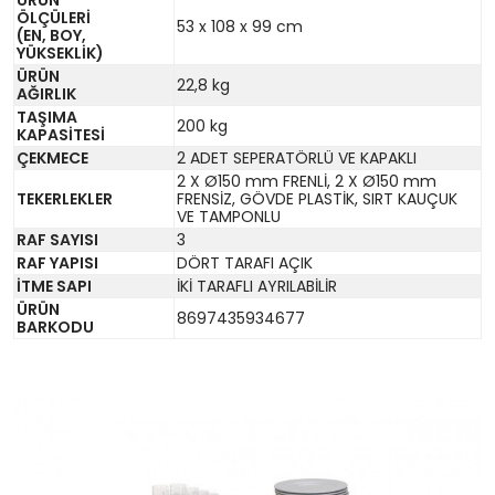
ÜRÜN
ÖLÇÜLERİ
53 x 108 x 99 cm
(EN, BOY,
YÜKSEKLİK)
ÜRÜN
22,8 kg
AĞIRLIK
TAŞIMA
200 kg
KAPASİTESİ
ÇEKMECE
2 ADET SEPERATÖRLÜ VE KAPAKLI
2 X Ø150 mm FRENLİ, 2 X Ø150 mm
TEKERLEKLER
FRENSİZ, GÖVDE PLASTİK, SIRT KAUÇUK
VE TAMPONLU
RAF SAYISI
3
RAF YAPISI
DÖRT TARAFI AÇIK
İTME SAPI
İKİ TARAFLI AYRILABİLİR
ÜRÜN
8697435934677
BARKODU