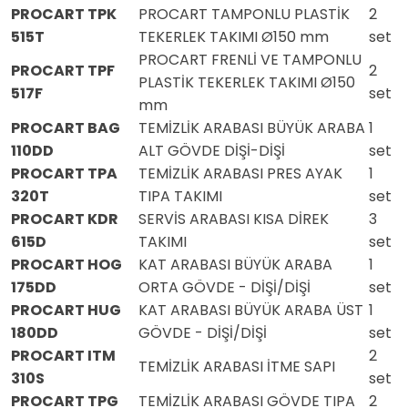
PROCART TPK
PROCART TAMPONLU PLASTİK
2
515T
TEKERLEK TAKIMI Ø150 mm
set
PROCART FRENLİ VE TAMPONLU
PROCART TPF
2
PLASTİK TEKERLEK TAKIMI Ø150
517F
set
mm
PROCART BAG
TEMİZLİK ARABASI BÜYÜK ARABA
1
110DD
ALT GÖVDE DİŞİ-DİŞİ
set
PROCART TPA
TEMİZLİK ARABASI PRES AYAK
1
320T
TIPA TAKIMI
set
PROCART KDR
SERVİS ARABASI KISA DİREK
3
615D
TAKIMI
set
PROCART HOG
KAT ARABASI BÜYÜK ARABA
1
175DD
ORTA GÖVDE - DİŞİ/DİŞİ
set
PROCART HUG
KAT ARABASI BÜYÜK ARABA ÜST
1
180DD
GÖVDE - DİŞİ/DİŞİ
set
PROCART ITM
2
TEMİZLİK ARABASI İTME SAPI
310S
set
PROCART TPG
TEMİZLİK ARABASI GÖVDE TIPA
2