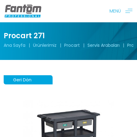
MENÜ
Procart 271
Ana Sayfa
Ürünlerimiz
Procart
Servis Arabaları
Proc
Geri Dön