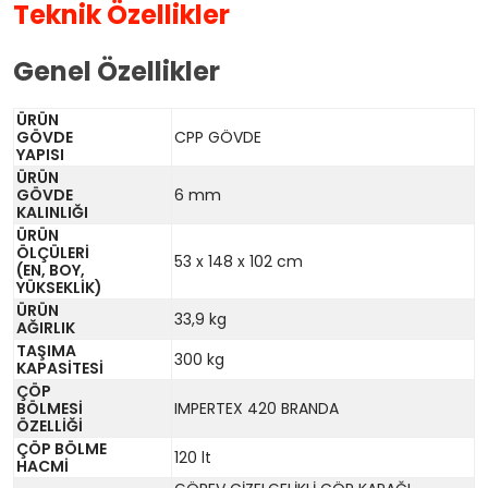
Teknik Özellikler
Genel Özellikler
ÜRÜN
GÖVDE
CPP GÖVDE
YAPISI
ÜRÜN
GÖVDE
6 mm
KALINLIĞI
ÜRÜN
ÖLÇÜLERİ
53 x 148 x 102 cm
(EN, BOY,
YÜKSEKLİK)
ÜRÜN
33,9 kg
AĞIRLIK
TAŞIMA
300 kg
KAPASİTESİ
ÇÖP
BÖLMESİ
IMPERTEX 420 BRANDA
ÖZELLİĞİ
ÇÖP BÖLME
120 lt
HACMİ