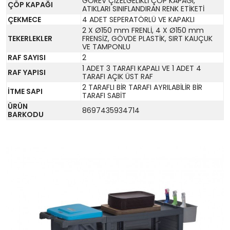
GÖREV ÇİZELGELİKLİ ÇÖP KAPAĞI,
ÇÖP KAPAĞI
ATIKLARI SINIFLANDIRAN RENK ETİKETİ
ÇEKMECE
4 ADET SEPERATÖRLÜ VE KAPAKLI
2 X Ø150 mm FRENLİ, 4 X Ø150 mm
TEKERLEKLER
FRENSİZ, GÖVDE PLASTİK, SIRT KAUÇUK
VE TAMPONLU
RAF SAYISI
2
1 ADET 3 TARAFI KAPALI VE 1 ADET 4
RAF YAPISI
TARAFI AÇIK ÜST RAF
2 TARAFLI BİR TARAFI AYRILABİLİR BİR
İTME SAPI
TARAFI SABİT
ÜRÜN
8697435934714
BARKODU