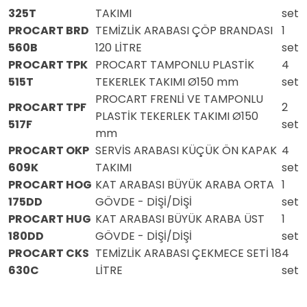
325T
TAKIMI
set
PROCART BRD
TEMİZLİK ARABASI ÇÖP BRANDASI
1
560B
120 LİTRE
set
PROCART TPK
PROCART TAMPONLU PLASTİK
4
515T
TEKERLEK TAKIMI Ø150 mm
set
PROCART FRENLİ VE TAMPONLU
PROCART TPF
2
PLASTİK TEKERLEK TAKIMI Ø150
517F
set
mm
PROCART OKP
SERVİS ARABASI KÜÇÜK ÖN KAPAK
4
609K
TAKIMI
set
PROCART HOG
KAT ARABASI BÜYÜK ARABA ORTA
1
175DD
GÖVDE - DİŞİ/DİŞİ
set
PROCART HUG
KAT ARABASI BÜYÜK ARABA ÜST
1
180DD
GÖVDE - DİŞİ/DİŞİ
set
PROCART CKS
TEMİZLİK ARABASI ÇEKMECE SETİ 18
4
630C
LİTRE
set