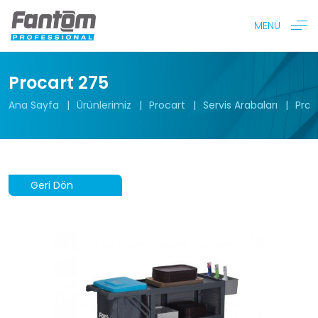
MENÜ
Procart 275
Ana Sayfa
Ürünlerimiz
Procart
Servis Arabaları
Proc
Geri Dön