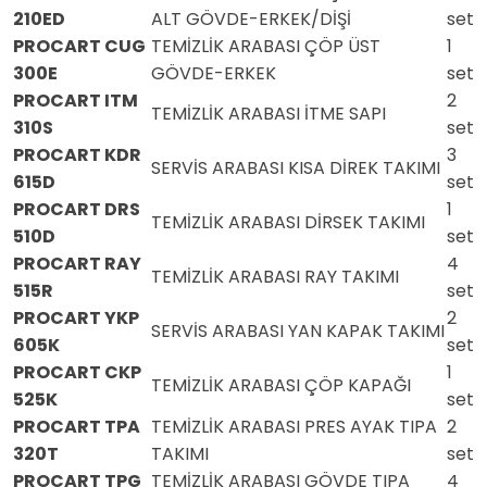
210ED
ALT GÖVDE-ERKEK/DİŞİ
set
PROCART CUG
TEMİZLİK ARABASI ÇÖP ÜST
1
300E
GÖVDE-ERKEK
set
PROCART ITM
2
TEMİZLİK ARABASI İTME SAPI
310S
set
PROCART KDR
3
SERVİS ARABASI KISA DİREK TAKIMI
615D
set
PROCART DRS
1
TEMİZLİK ARABASI DİRSEK TAKIMI
510D
set
PROCART RAY
4
TEMİZLİK ARABASI RAY TAKIMI
515R
set
PROCART YKP
2
SERVİS ARABASI YAN KAPAK TAKIMI
605K
set
PROCART CKP
1
TEMİZLİK ARABASI ÇÖP KAPAĞI
525K
set
PROCART TPA
TEMİZLİK ARABASI PRES AYAK TIPA
2
320T
TAKIMI
set
PROCART TPG
TEMİZLİK ARABASI GÖVDE TIPA
4