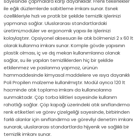
sayesinde çapmalara karşı dayanıklıdır. Frenli tekerlekler
ile eğik düzlemlerde sabitleme imkanı sunar. Esnek
özellikleriyle hızlı ve pratik bir şekilde temizlik işlerinizi
yapmanızı sağlar. Uluslararası standartlardaki
üretimi,modüler ve ergonomik yapısı ile işlerinizi
kolaylaştırır. Opsiyonel aksesuarı ile atık bölmenizi 2 x 60 lt
olarak kullanma imkanı sunar. Komple gövde yapısının
plastik olması, iç ve dış mekan kullanımlarına olanak
sağlar, su ile yapılan temizliklerden hiç bir şekilde
etkilenmez ve paslanma yapmaz, ürünün
hammaddesinde kimyasal maddelere ve ısıya dayanıklı
Poli Propilen malzeme kullanılmıştır. Modül ayrıca 120 lt
hacminde atık toplama imkanı da kullanıcılarına
sunmaktadır. Çöp torba kilitleri sayesinde kullanım
rahatlığı sağlar. Çöp kapağı üzerindeki atık sınıflandırma
renk etiketleri ve görev çizelgeliği sayesinde, birbirinden
farklı alanlar için sınıflandırma ve görevliyi denetim imkanı
sunarak, uluslararası standartlarda hijyenik ve sağlıklı bir
temizlik imkanı sunar.