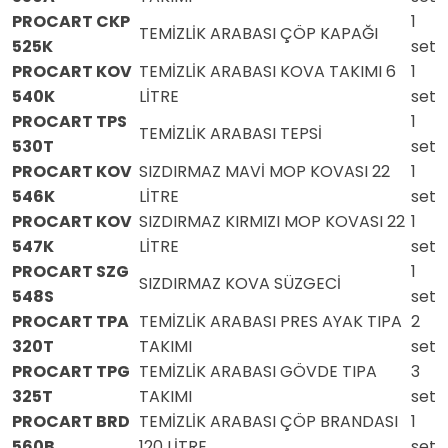
PROCART CKP
1
TEMİZLİK ARABASI ÇÖP KAPAĞI
525K
set
PROCART KOV
TEMİZLİK ARABASI KOVA TAKIMI 6
1
540K
LİTRE
set
PROCART TPS
1
TEMİZLİK ARABASI TEPSİ
530T
set
PROCART KOV
SIZDIRMAZ MAVİ MOP KOVASI 22
1
546K
LİTRE
set
PROCART KOV
SIZDIRMAZ KIRMIZI MOP KOVASI 22
1
547K
LİTRE
set
PROCART SZG
1
SIZDIRMAZ KOVA SÜZGECİ
548S
set
PROCART TPA
TEMİZLİK ARABASI PRES AYAK TIPA
2
320T
TAKIMI
set
PROCART TPG
TEMİZLİK ARABASI GÖVDE TIPA
3
325T
TAKIMI
set
PROCART BRD
TEMİZLİK ARABASI ÇÖP BRANDASI
1
560B
120 LİTRE
set