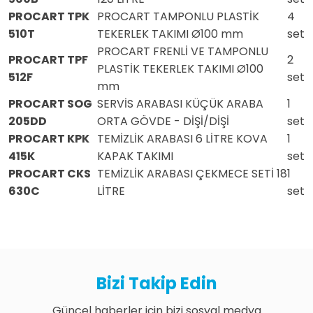
PROCART TPK
PROCART TAMPONLU PLASTİK
4
510T
TEKERLEK TAKIMI Ø100 mm
set
PROCART FRENLİ VE TAMPONLU
PROCART TPF
2
PLASTİK TEKERLEK TAKIMI Ø100
512F
set
mm
PROCART SOG
SERVİS ARABASI KÜÇÜK ARABA
1
205DD
ORTA GÖVDE - DİŞİ/DİŞİ
set
PROCART KPK
TEMİZLİK ARABASI 6 LİTRE KOVA
1
415K
KAPAK TAKIMI
set
PROCART CKS
TEMİZLİK ARABASI ÇEKMECE SETİ 18
1
630C
LİTRE
set
Bizi Takip Edin
Güncel haberler için bizi sosyal medya