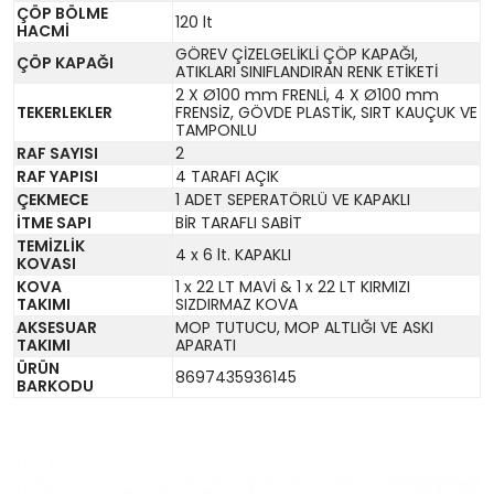
ÇÖP BÖLME
120 lt
HACMİ
GÖREV ÇİZELGELİKLİ ÇÖP KAPAĞI,
ÇÖP KAPAĞI
ATIKLARI SINIFLANDIRAN RENK ETİKETİ
2 X Ø100 mm FRENLİ, 4 X Ø100 mm
TEKERLEKLER
FRENSİZ, GÖVDE PLASTİK, SIRT KAUÇUK VE
TAMPONLU
RAF SAYISI
2
RAF YAPISI
4 TARAFI AÇIK
ÇEKMECE
1 ADET SEPERATÖRLÜ VE KAPAKLI
İTME SAPI
BİR TARAFLI SABİT
TEMİZLİK
4 x 6 lt. KAPAKLI
KOVASI
KOVA
1 x 22 LT MAVİ & 1 x 22 LT KIRMIZI
TAKIMI
SIZDIRMAZ KOVA
AKSESUAR
MOP TUTUCU, MOP ALTLIĞI VE ASKI
TAKIMI
APARATI
ÜRÜN
8697435936145
BARKODU