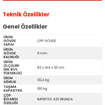
Teknik Özellikler
Genel Özellikler
ÜRÜN
GÖVDE
CPP GÖVDE
YAPISI
ÜRÜN
GÖVDE
6 mm
KALINLIĞI
ÜRÜN
ÖLÇÜLERİ
62 x 144 x 121 cm
(EN, BOY,
YÜKSEKLİK)
ÜRÜN
30,4 kg
AĞIRLIK
TAŞIMA
190 kg
KAPASİTESİ
ÇÖP
BÖLMESİ
IMPERTEX 420 BRANDA
ÖZELLİĞİ