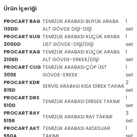
Ürün İçeriği
PROCART BAG
TEMİZLİK ARABASI BÜYÜK ARABA
1
110DD
ALT GÖVDE DİŞİ-DİŞİ
set
PROCART KUG
TEMİZLİK ARABASI KÜÇÜK ARABA
1
200DD
ÜST GÖVDE-DİŞİ/DİŞİ
set
PROCART KAG
TEMİZLİK ARABASI KÜÇÜK ARABA
1
210ED
ALT GÖVDE-ERKEK/DİŞİ
set
PROCART CUG
TEMİZLİK ARABASI ÇÖP ÜST
1
300E
GÖVDE-ERKEK
set
PROCART KDR
2
SERVİS ARABASI KISA DİREK TAKIMI
615D
set
PROCART DRS
1
TEMİZLİK ARABASI DİRSEK TAKIMI
510D
set
PROCART RAY
3
TEMİZLİK ARABASI RAY TAKIMI
515R
set
PROCART AKT
TEMİZLİK ARABASI AKSESUAR
1
550A
TAKIMI
set