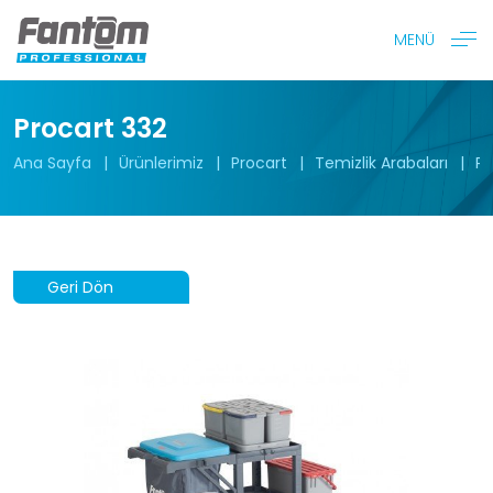
MENÜ
Procart 332
Ana Sayfa
Ürünlerimiz
Procart
Temizlik Arabaları
Pr
Geri Dön