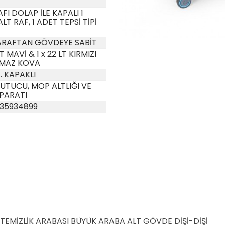
FI DOLAP İLE KAPALI 1
LT RAF, 1 ADET TEPSİ TİPİ
ARAFTAN GÖVDEYE SABİT
LT MAVİ & 1 x 22 LT KIRMIZI
RMAZ KOVA
t. KAPAKLI
UTUCU, MOP ALTLIĞI VE
APARATI
35934899
TEMİZLİK ARABASI BÜYÜK ARABA ALT GÖVDE DİŞİ-DİŞİ