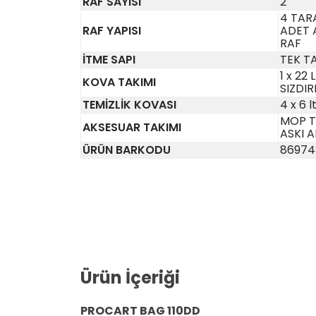
RAF SAYISI
2
4 TARA
RAF YAPISI
ADET A
RAF
İTME SAPI
TEK T
1 x 22 
KOVA TAKIMI
SIZDI
TEMİZLİK KOVASI
4 x 6 l
MOP T
AKSESUAR TAKIMI
ASKI 
ÜRÜN BARKODU
86974
Ürün İçeriği
PROCART BAG 110DD