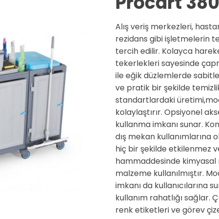
Procart 38
Alış veriş merkezleri, hastan
rezidans gibi işletmelerin t
tercih edilir. Kolayca harek
tekerlekleri sayesinde çapm
ile eğik düzlemlerde sabitle
ve pratik bir şekilde temizli
standartlardaki üretimi,modü
kolaylaştırır. Opsiyonel akse
kullanma imkanı sunar. Komp
dış mekan kullanımlarına ol
hiç bir şekilde etkilenmez
hammaddesinde kimyasal ma
malzeme kullanılmıştır. Mo
imkanı da kullanıcılarına s
kullanım rahatlığı sağlar. 
renk etiketleri ve görev çize