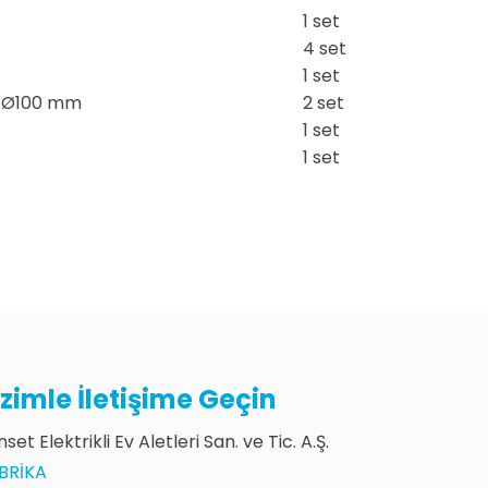
1 set
4 set
1 set
I Ø100 mm
2 set
1 set
1 set
izimle İletişime Geçin
set Elektrikli Ev Aletleri San. ve Tic. A.Ş.
BRIKA