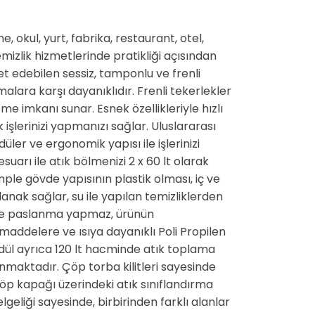
0
e, okul, yurt, fabrika, restaurant, otel,
emizlik hizmetlerinde pratikliği açısından
et edebilen sessiz, tamponlu ve frenli
alara karşı dayanıklıdır. Frenli tekerlekler
me imkanı sunar. Esnek özellikleriyle hızlı
k işlerinizi yapmanızı sağlar. Uluslararası
ler ve ergonomik yapısı ile işlerinizi
suarı ile atık bölmenizi 2 x 60 lt olarak
le gövde yapısının plastik olması, iç ve
anak sağlar, su ile yapılan temizliklerden
 ve paslanma yapmaz, ürünün
ddelere ve ısıya dayanıklı Poli Propilen
dül ayrıca 120 lt hacminde atık toplama
unmaktadır. Çöp torba kilitleri sayesinde
Çöp kapağı üzerindeki atık sınıflandırma
lgeliği sayesinde, birbirinden farklı alanlar