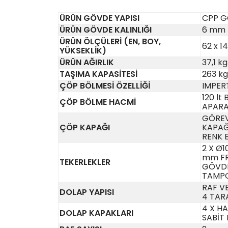
ÜRÜN GÖVDE YAPISI
CPP 
ÜRÜN GÖVDE KALINLIĞI
6 mm
ÜRÜN ÖLÇÜLERİ (EN, BOY,
62 x 1
YÜKSEKLİK)
ÜRÜN AĞIRLIK
37,1 kg
TAŞIMA KAPASİTESİ
263 kg
ÇÖP BÖLMESİ ÖZELLİĞİ
IMPER
120 lt
ÇÖP BÖLME HACMİ
APARAT
GÖREV
ÇÖP KAPAĞI
KAPAĞI
RENK E
2 X Ø1
mm FR
TEKERLEKLER
GÖVDE
TAMP
RAF V
DOLAP YAPISI
4 TARA
4 X HA
DOLAP KAPAKLARI
SABİT