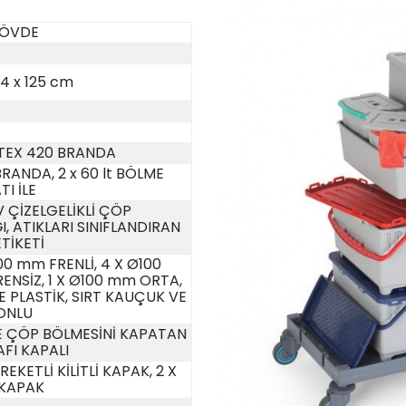
GÖVDE
44 x 125 cm
TEX 420 BRANDA
 BRANDA, 2 x 60 lt BÖLME
I İLE
 ÇİZELGELİKLİ ÇÖP
, ATIKLARI SINIFLANDIRAN
TİKETİ
00 mm FRENLİ, 4 X Ø100
ENSİZ, 1 X Ø100 mm ORTA,
 PLASTİK, SIRT KAUÇUK VE
ONLU
E ÇÖP BÖLMESİNİ KAPATAN
FI KAPALI
REKETLİ KİLİTLİ KAPAK, 2 X
 KAPAK