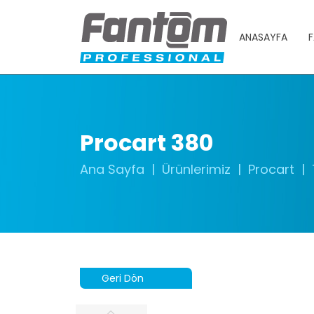
ANASAYFA
F
Procart 380
Ana Sayfa
Ürünlerimiz
Procart
Geri Dön