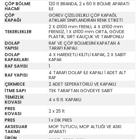
ÇÖP BÖLME
120 lt BRANDA, 2 x 60 lt BÖLME APARATI
HACMİ
İLE
ÇÖP
GÖREV ÇİZELGELİKLİ ÇÖP KAPAĞI,
KAPAĞI
ATIKLARI SINIFLANDIRAN RENK ETİKETİ
2 X Ø100 mm FRENLİ, 4 X Ø100 mm
TEKERLEKLER
FRENSİZ, 1 X Ø100 mm ORTA, GÖVDE
PLASTİK, SIRT KAUÇUK VE TAMPONLU
DOLAP
RAF VE ÇÖP BÖLMESİNİ KAPATAN 4
YAPISI
TARAFI KAPALI
DOLAP
4 X HAREKETLİ KİLİTLİ KAPAK, 2 X SABİT
KAPAKLARI
KAPAK
RAF SAYISI
1
4 TARAFI DOLAP İLE KAPALI 1 ADET ALT
RAF YAPISI
RAF
ÇEKMECE
2 ADET SEPERATÖRLÜ VE KAPAKLI
İTME SAPI
TEK TARAFTAN GÖVDEYE SABİT
TEMİZLİK
4 x 6 lt. KAPAKLI
KOVASI
PRES
2 x 25 lt
KOVASI
PRES
1 x DİK PRES
AKSESUAR
MOP TUTUCU, MOP ALTLIĞI VE ASKI
TAKIMI
APARATI
ÜRÜN