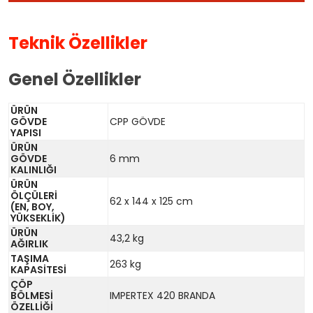
Teknik Özellikler
Genel Özellikler
ÜRÜN
GÖVDE
CPP GÖVDE
YAPISI
ÜRÜN
GÖVDE
6 mm
KALINLIĞI
ÜRÜN
ÖLÇÜLERİ
62 x 144 x 125 cm
(EN, BOY,
YÜKSEKLİK)
ÜRÜN
43,2 kg
AĞIRLIK
TAŞIMA
263 kg
KAPASİTESİ
ÇÖP
BÖLMESİ
IMPERTEX 420 BRANDA
ÖZELLİĞİ