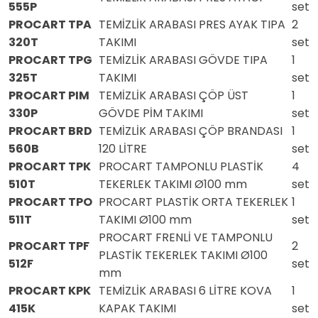
555P
set
PROCART TPA
TEMİZLİK ARABASI PRES AYAK TIPA
2
320T
TAKIMI
set
PROCART TPG
TEMİZLİK ARABASI GÖVDE TIPA
1
325T
TAKIMI
set
PROCART PIM
TEMİZLİK ARABASI ÇÖP ÜST
1
330P
GÖVDE PİM TAKIMI
set
PROCART BRD
TEMİZLİK ARABASI ÇÖP BRANDASI
1
560B
120 LİTRE
set
PROCART TPK
PROCART TAMPONLU PLASTİK
4
510T
TEKERLEK TAKIMI Ø100 mm
set
PROCART TPO
PROCART PLASTİK ORTA TEKERLEK
1
511T
TAKIMI Ø100 mm
set
PROCART FRENLİ VE TAMPONLU
PROCART TPF
2
PLASTİK TEKERLEK TAKIMI Ø100
512F
set
mm
PROCART KPK
TEMİZLİK ARABASI 6 LİTRE KOVA
1
415K
KAPAK TAKIMI
set