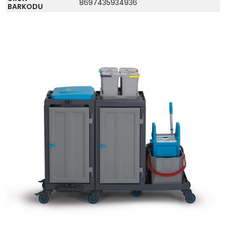
8697435934936
BARKODU