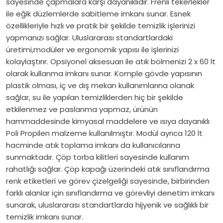
sayesinde çapmalara karşı dayanıklıdır. Frenli tekerlekler
ile eğik düzlemlerde sabitleme imkanı sunar. Esnek
özellikleriyle hızlı ve pratik bir şekilde temizlik işlerinizi
yapmanızı sağlar. Uluslararası standartlardaki
üretimi,modüler ve ergonomik yapısı ile işlerinizi
kolaylaştırır. Opsiyonel aksesuarı ile atık bölmenizi 2 x 60 lt
olarak kullanma imkanı sunar. Komple gövde yapısının
plastik olması, iç ve dış mekan kullanımlarına olanak
sağlar, su ile yapılan temizliklerden hiç bir şekilde
etkilenmez ve paslanma yapmaz, ürünün
hammaddesinde kimyasal maddelere ve ısıya dayanıklı
Poli Propilen malzeme kullanılmıştır. Modül ayrıca 120 lt
hacminde atık toplama imkanı da kullanıcılarına
sunmaktadır. Çöp torba kilitleri sayesinde kullanım
rahatlığı sağlar. Çöp kapağı üzerindeki atık sınıflandırma
renk etiketleri ve görev çizelgeliği sayesinde, birbirinden
farklı alanlar için sınıflandırma ve görevliyi denetim imkanı
sunarak, uluslararası standartlarda hijyenik ve sağlıklı bir
temizlik imkanı sunar.